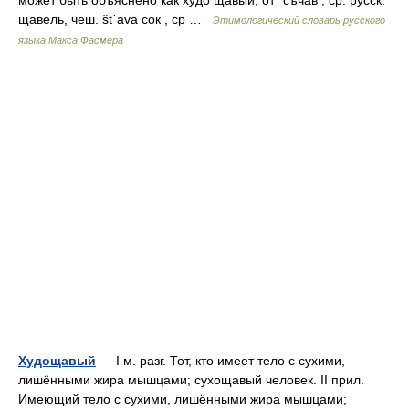
щавель, чеш. št᾽avа сок , ср …
Этимологический словарь русского
языка Макса Фасмера
Худощавый
— I м. разг. Тот, кто имеет тело с сухими,
лишёнными жира мышцами; сухощавый человек. II прил.
Имеющий тело с сухими, лишёнными жира мышцами;