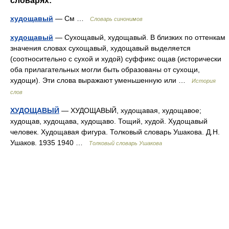
словарях:
худощавый
— См …
Словарь синонимов
худощавый
— Сухощавый, худощавый. В близких по оттенкам
значения словах сухощавый, худощавый выделяется
(соотносительно с сухой и худой) суффикс ощав (исторически
оба прилагательных могли быть образованы от сухощи,
худощи). Эти слова выражают уменьшенную или …
История
слов
ХУДОЩАВЫЙ
— ХУДОЩАВЫЙ, худощавая, худощавое;
худощав, худощава, худощаво. Тощий, худой. Худощавый
человек. Худощавая фигура. Толковый словарь Ушакова. Д.Н.
Ушаков. 1935 1940 …
Толковый словарь Ушакова