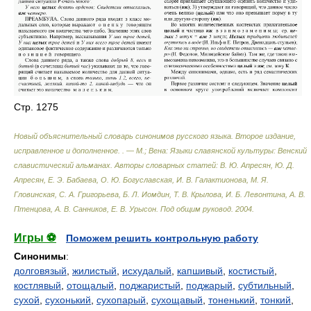
Стр. 1275
Новый объяснительный словарь синонимов русского языка. Второе издание,
исправленное и дополненное. . — М.; Вена: Языки славянской культуры: Венский
славистический альманах
.
Авторы словарных статей: В. Ю. Апресян, Ю. Д.
Апресян, Е. Э. Бабаева, О. Ю. Богуславская, И. В. Галактионова, М. Я.
Гловинская, С. А. Григорьева, Б. Л. Иомдин, Т. В. Крылова, И. Б. Левонтина, А. В.
Птенцова, А. В. Санников, Е. В. Урысон. Под общим руковод
.
2004
.
Игры ⚽
Поможем решить контрольную работу
Синонимы
:
долговязый
,
жилистый
,
исхудалый
,
капшивый
,
костистый
,
костлявый
,
отощалый
,
поджаристый
,
поджарый
,
субтильный
,
сухой
,
сухонький
,
сухопарый
,
сухощавый
,
тоненький
,
тонкий
,