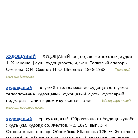
ХУДОЩАВЫЙ
— ХУДОЩАВЫЙ, ая, ое; ав. Не толстый, худой
1. Х. юноша. | сущ. худощавость, и, жен. Толковый словарь
Ожегова. С.И. Ожегов, Н.Ю. Шведова. 1949 1992 …
Толковый
словарь Ожегова
худощавый
— ▲ узкий ↑ телосложение худощавость узкое
телосложение. худощавый. сухощавый. сухой. сухопарый.
поджарый. талия в рюмочку. осиная талия …
Идеографический
словарь русского языка
худощавый
— ср. сухощавый. Образовано от *худощь худоба
: худъ (см. худой); ср. Желтов, ФЗ, 1875, вып. 3, 4.
Относительно ощь ср. Обрембска Яблоньска 125. •• [Это слово
может быть объяснено как худо щавый, от *съчав , ср. русск.