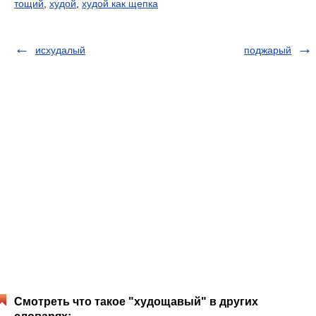
тощий
,
худой
,
худой как щепка
исхудалый
поджарый
Смотреть что такое "худощавый" в других