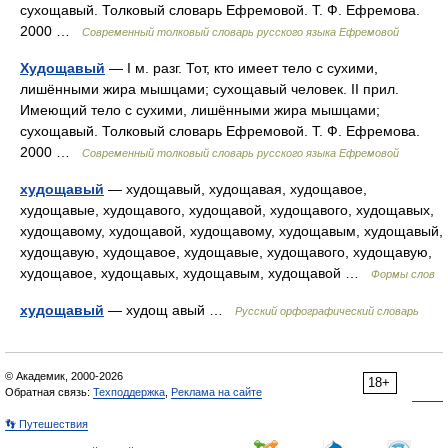
сухощавый. Толковый словарь Ефремовой. Т. Ф. Ефремова.
2000 …
Современный толковый словарь русского языка Ефремовой
Худощавый
— I м. разг. Тот, кто имеет тело с сухими,
лишёнными жира мышцами; сухощавый человек. II прил.
Имеющий тело с сухими, лишёнными жира мышцами;
сухощавый. Толковый словарь Ефремовой. Т. Ф. Ефремова.
2000 …
Современный толковый словарь русского языка Ефремовой
худощавый
— худощавый, худощавая, худощавое,
худощавые, худощавого, худощавой, худощавого, худощавых,
худощавому, худощавой, худощавому, худощавым, худощавый,
худощавую, худощавое, худощавые, худощавого, худощавую,
худощавое, худощавых, худощавым, худощавой …
Формы слов
худощавый
— худощ авый …
Русский орфографический словарь
© Академик, 2000-2026
18+
Обратная связь:
Техподдержка
,
Реклама на сайте
👣 Путешествия